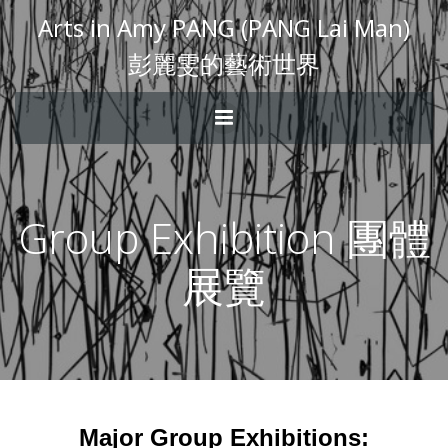
Arts in Amy PANG (PANG Lai Man)
彭麗雯的藝術世界
Group Exhibition 團體
展覽
Major Group Exhibitions: