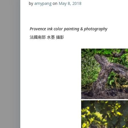
by
amypang
on
May 8, 2018
Provence ink color painting & photography
法國南部 水墨 攝影