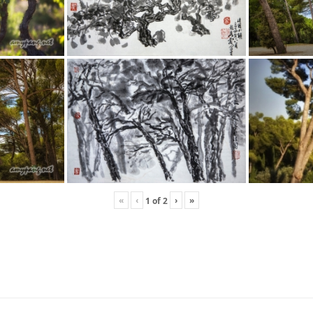
«
‹
›
»
1
of
2