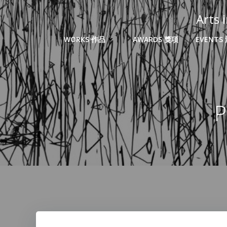
Arts
WORKS 作品
AWARDS 獎項
EVENTS