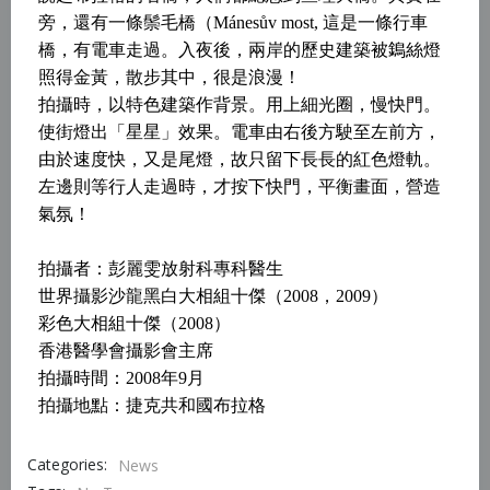
旁，還有一條鬃毛橋（Mánesův most, 這是一條行車
橋，有電車走過。
入夜後，兩岸的歷史建築被鵭絲燈
照得金黃，散步其中，很是浪漫！
拍攝時，以特色建築作背景。用上細光圈，慢快門。
使街燈出「星星」效果。電車由右後方駛至左前方，
由於速度快，又是尾燈，故只留下長長的紅色燈軌。
左邊則等行人走過時，才按下快門，平衡畫面，營造
氣氛！
拍攝者：
彭麗雯放射科專科醫生
世界攝影沙龍黑白大相組十傑（
2008
，
2009
）
彩色大相組十傑（
2008
）
香港醫學會攝影會主席
拍攝時間：
2008
年9
月
拍攝地點：
捷克共和國布拉格
Categories:
News